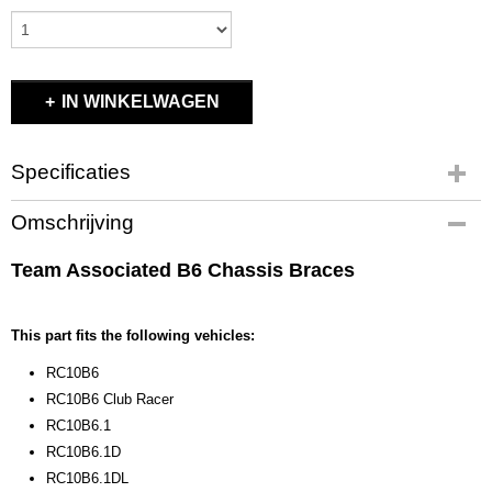
IN WINKELWAGEN
Specificaties
Productcode
Omschrijving
91709
EAN code
Team Associated B6 Chassis Braces
784695 917095
Productcode leverancier
91709
This part fits the following vehicles:
Bruto gewicht
RC10B6
0,15 Kg
RC10B6 Club Racer
RC10B6.1
RC10B6.1D
RC10B6.1DL