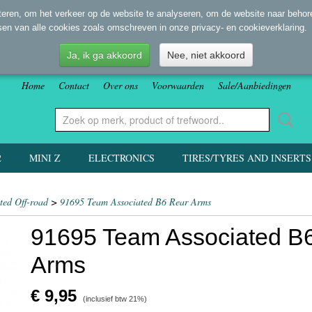
eren, om het verkeer op de website te analyseren, om de website naar behore
sen van alle cookies zoals omschreven in onze privacy- en cookieverklaring.
Ja, ik ga akkoord
Nee, niet akkoord
Home
Contact
Over ons
Voorwaarden
Sale/Aanbiedingen
2
MINI Z
ELECTRONICS
TIRES/TYRES AND INSERTS
ted Off-road
>
91695 Team Associated B6 Rear Arms
91695 Team Associated B
Arms
€ 9,95
(inclusief btw 21%)