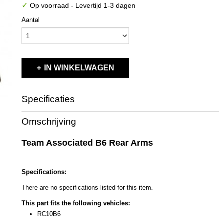
✓
Op voorraad
- Levertijd 1-3 dagen
Aantal
IN WINKELWAGEN
Specificaties
Productcode
91695
Omschrijving
EAN code
784695 916951
Productcode leverancier
91695
Team Associated B6 Rear Arms
Bruto gewicht
0,20 Kg
Specifications:
There are no specifications listed for this item.
This part fits the following vehicles:
RC10B6