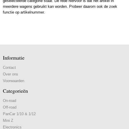
geselecteerde categorie staat. De rede hiervoor is dat het artikel in
meerdere wagens gebruikt kan worden. Probeer daarom ook de zoek
functie op artikelnummer.
Informatie
Contact
Over ons
Voorwaarden
Categorieën
On-road
Off-road
PanCar 1/10 & 1/12
Mini Z
Electronics