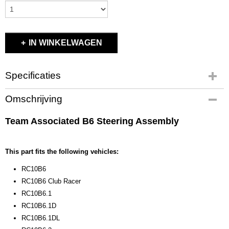
IN WINKELWAGEN
Specificaties
Productcode
Omschrijving
91667
EAN code
Team Associated B6 Steering Assembly
784695 916678
Productcode leverancier
91667
This part fits the following vehicles:
Bruto gewicht
RC10B6
0,10 Kg
RC10B6 Club Racer
RC10B6.1
RC10B6.1D
RC10B6.1DL