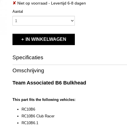
✘
Niet op voorraad
- Levertijd 6-8 dagen
Aantal
IN WINKELWAGEN
Specificaties
Productcode
91656
Omschrijving
EAN code
784695 916562
Productcode leverancier
91656
Team Associated B6 Bulkhead
Bruto gewicht
0,10 Kg
This part fits the following vehicles:
RC10B6
RC10B6 Club Racer
RC10B6.1