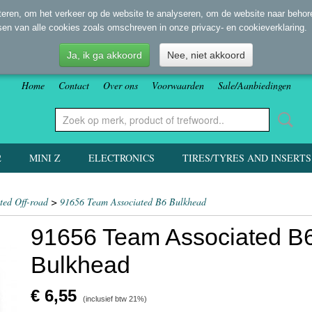
eren, om het verkeer op de website te analyseren, om de website naar behore
sen van alle cookies zoals omschreven in onze privacy- en cookieverklaring.
Ja, ik ga akkoord
Nee, niet akkoord
Home
Contact
Over ons
Voorwaarden
Sale/Aanbiedingen
2
MINI Z
ELECTRONICS
TIRES/TYRES AND INSERTS
ted Off-road
>
91656 Team Associated B6 Bulkhead
91656 Team Associated B
Bulkhead
€ 6,55
(inclusief btw 21%)