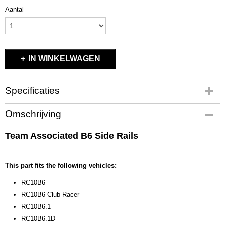
Aantal
IN WINKELWAGEN
Specificaties
Productcode
Omschrijving
91652
EAN code
Team Associated B6 Side Rails
784695 916524
Productcode leverancier
91652
This part fits the following vehicles:
Bruto gewicht
RC10B6
0,50 Kg
RC10B6 Club Racer
RC10B6.1
RC10B6.1D