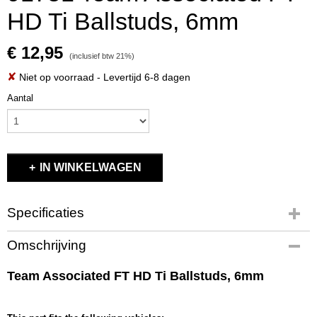
HD Ti Ballstuds, 6mm
€ 12,95
(inclusief btw 21%)
✘
Niet op voorraad
- Levertijd 6-8 dagen
Aantal
IN WINKELWAGEN
Specificaties
Productcode
Omschrijving
91751
EAN code
Team Associated FT HD Ti Ballstuds, 6mm
784695 917514
Productcode leverancier
91751