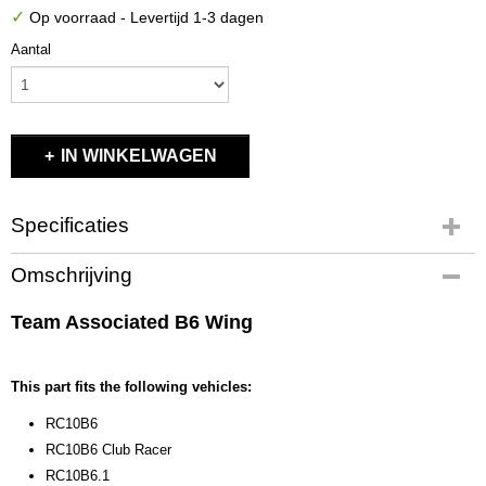
✓
Op voorraad
- Levertijd 1-3 dagen
Aantal
IN WINKELWAGEN
Specificaties
Productcode
Omschrijving
91741
EAN code
Team Associated B6 Wing
784695 917415
Productcode leverancier
91741
This part fits the following vehicles:
Bruto gewicht
RC10B6
0,10 Kg
RC10B6 Club Racer
RC10B6.1