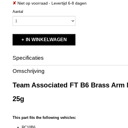
✘
Niet op voorraad
- Levertijd 6-8 dagen
Aantal
IN WINKELWAGEN
Specificaties
Productcode
91690
Omschrijving
EAN code
784695 916906
Productcode leverancier
91690
Team Associated FT B6 Brass Arm 
25g
This part fits the following vehicles:
RC10B6