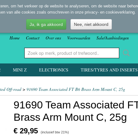
eren, om het verkeer op de website te analyseren, om de website naar behore
sen van alle cookies zoals omschreven in onze privacy- en cookieverklaring.
Ja, ik ga akkoord
Nee, niet akkoord
Home
Contact
Over ons
Voorwaarden
Sale/Aanbiedingen
2
MINI Z
ELECTRONICS
TIRES/TYRES AND INSERTS
ted Off-road
>
91690 Team Associated FT B6 Brass Arm Mount C, 25g
91690 Team Associated F
Brass Arm Mount C, 25g
€ 29,95
(inclusief btw 21%)