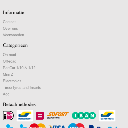
Informatie
Contact
Over ons
Voorwaarden
Categorieën
On-road
Off-road
PanCar 1/10 & 1/12
Mini Z
Electronics
Tires/Tyres and Inserts
Acc.
Betaalmethodes