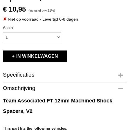
€ 10,95
(inclusief btw 21%)
✘
Niet op voorraad
- Levertijd 6-8 dagen
Aantal
IN WINKELWAGEN
Specificaties
Productcode
Omschrijving
91494
EAN code
Team Associated FT 12mm Machined Shock
784695 914940
Spacers, V2
Productcode leverancier
91494
Bruto gewicht
This part fits the following vehicles:
0,50 Kg