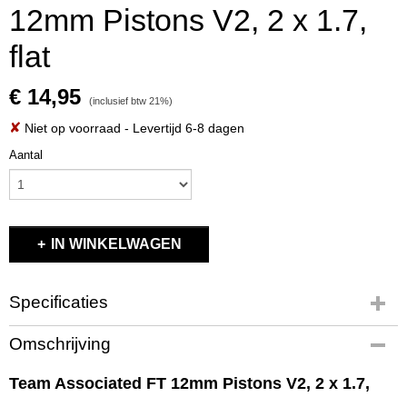
12mm Pistons V2, 2 x 1.7,
flat
€ 14,95
(inclusief btw 21%)
✘
Niet op voorraad
- Levertijd 6-8 dagen
Aantal
IN WINKELWAGEN
Specificaties
Productcode
Omschrijving
91627
EAN code
Team Associated FT 12mm Pistons V2, 2 x 1.7,
91627