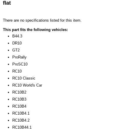
flat
Productcode leverancier
91627
Bruto gewicht
There are no specifications listed for this item.
0,50 Kg
This part fits the following vehicles:
B44.3
DR10
GT2
ProRally
ProSC10
RC10
RC10 Classic
RC10 World's Car
RC10B2
RC10B3
RC10B4
RC10B4.1
RC10B4.2
RC10B44.1