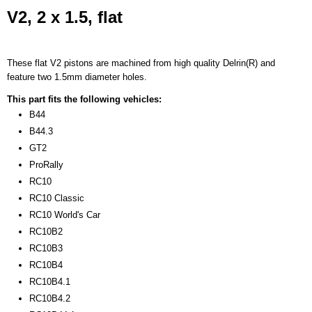
Productcode leverancier
V2, 2 x 1.5, flat
91625
Bruto gewicht
0,50 Kg
These flat V2 pistons are machined from high quality Delrin(R) and
feature two 1.5mm diameter holes.
This part fits the following vehicles:
B44
B44.3
GT2
ProRally
RC10
RC10 Classic
RC10 World's Car
RC10B2
RC10B3
RC10B4
RC10B4.1
RC10B4.2