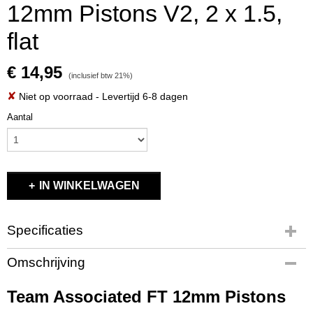
12mm Pistons V2, 2 x 1.5,
flat
€ 14,95
(inclusief btw 21%)
✘
Niet op voorraad
- Levertijd 6-8 dagen
Aantal
IN WINKELWAGEN
Specificaties
Productcode
Omschrijving
91625
EAN code
Team Associated FT 12mm Pistons
91625