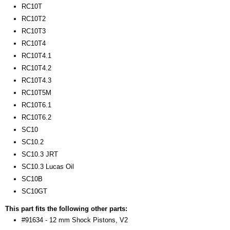
RC10T
RC10T2
RC10T3
RC10T4
RC10T4.1
RC10T4.2
RC10T4.3
RC10T5M
RC10T6.1
RC10T6.2
SC10
SC10.2
SC10.3 JRT
SC10.3 Lucas Oil
SC10B
SC10GT
This part fits the following other parts:
#91634 - 12 mm Shock Pistons, V2