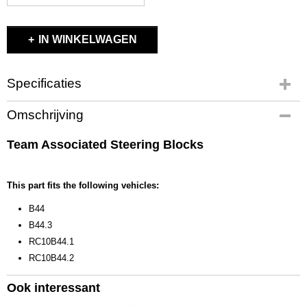
IN WINKELWAGEN
Specificaties
Productcode
Omschrijving
9722
EAN code
Team Associated Steering Blocks
784695097223
Productcode leverancier
9722
This part fits the following vehicles:
Bruto gewicht
B44
0,20 Kg
B44.3
RC10B44.1
RC10B44.2
Ook interessant