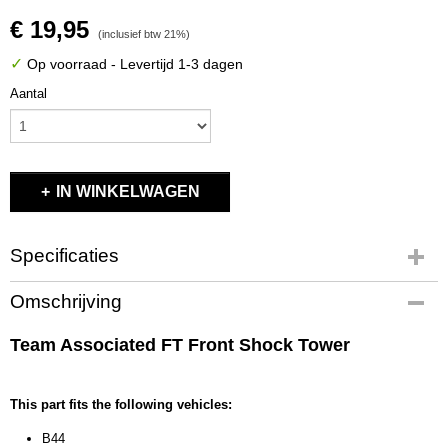
€ 19,95
(inclusief btw 21%)
✓
Op voorraad
- Levertijd 1-3 dagen
Aantal
IN WINKELWAGEN
Specificaties
Productcode
Omschrijving
9703
EAN code
Team Associated FT Front Shock Tower
784695097032
Productcode leverancier
9703
This part fits the following vehicles:
Bruto gewicht
B44
0,30 Kg