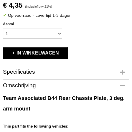
€ 4,35
(inclusief btw 21%)
✓
Op voorraad
- Levertijd 1-3 dagen
Aantal
IN WINKELWAGEN
Specificaties
Productcode
Omschrijving
9726
EAN code
Team Associated B44 Rear Chassis Plate, 3 deg.
784695097261
arm mount
Productcode leverancier
9726
Bruto gewicht
This part fits the following vehicles:
0,30 Kg