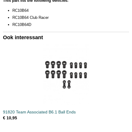
This part fits the following vehicles:
Bruto gewicht
RC10B64
0,10 Kg
RC10B64 Club Racer
RC10B64D
Ook interessant
91820 Team Associated B6.1 Ball Ends
€ 10,95