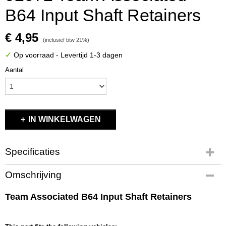
B64 Input Shaft Retainers
€ 4,95
(inclusief btw 21%)
✓
Op voorraad
- Levertijd 1-3 dagen
Aantal
IN WINKELWAGEN
Specificaties
Productcode
Omschrijving
92072
EAN code
Team Associated B64 Input Shaft Retainers
784695920729
Productcode leverancier
92072