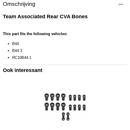
Productcode
Omschrijving
9754
EAN code
Team Associated Rear CVA Bones
784695097544
Productcode leverancier
9754
This part fits the following vehicles:
Bruto gewicht
B44
0,20 Kg
B44.3
RC10B44.1
Ook interessant