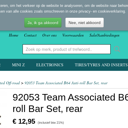
eren, om het verkeer op de website te analyseren, om de website naar behore
sen van alle cookies zoals omschreven in onze privacy- en cookieverklaring.
Ja, ik ga akkoord
Nee, niet akkoord
Home
Contact
Over ons
Voorwaarden
Sale/Aanbiedingen
2
MINI Z
ELECTRONICS
TIRES/TYRES AND INSERTS
ted Off-road
>
92053 Team Associated B64 Anti-roll Bar Set, rear
92053 Team Associated B6
roll Bar Set, rear
€ 12,95
(inclusief btw 21%)