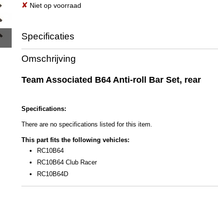
✘
Niet op voorraad
Specificaties
Productcode
92053
Omschrijving
EAN code
784695920538
Productcode leverancier
92053
Team Associated B64 Anti-roll Bar Set, rear
Bruto gewicht
0,20 Kg
Specifications:
There are no specifications listed for this item.
This part fits the following vehicles:
RC10B64
RC10B64 Club Racer
RC10B64D