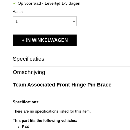
✓
Op voorraad
- Levertijd 1-3 dagen
Aantal
IN WINKELWAGEN
Specificaties
Productcode
9717
Omschrijving
EAN code
784695097179
Productcode leverancier
9717
Team Associated Front Hinge Pin Brace
Bruto gewicht
0,20 Kg
Specifications:
There are no specifications listed for this item.
This part fits the following vehicles:
B44