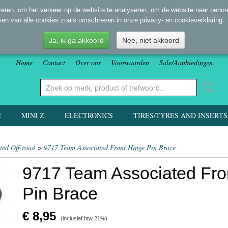
eren, om het verkeer op de website te analyseren, om de website naar behore
sen van alle cookies zoals omschreven in onze privacy- en cookieverklaring.
Ja, ik ga akkoord
Nee, niet akkoord
Home
Contact
Over ons
Voorwaarden
Sale/Aanbiedingen
2
MINI Z
ELECTRONICS
TIRES/TYRES AND INSERTS
ted Off-road
>
9717 Team Associated Front Hinge Pin Brace
9717 Team Associated Fro
Pin Brace
€ 8,95
(inclusief btw 21%)