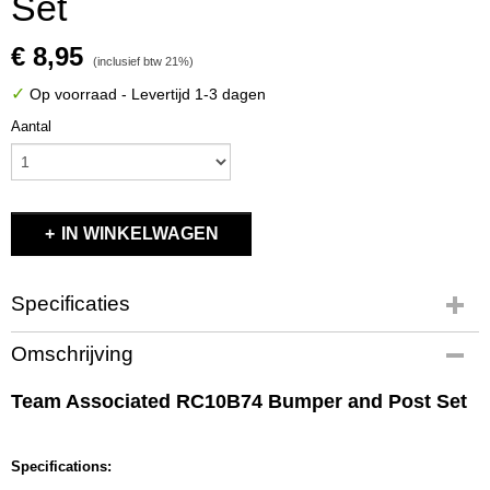
Set
€ 8,95
(inclusief btw 21%)
✓
Op voorraad
- Levertijd 1-3 dagen
Aantal
IN WINKELWAGEN
Specificaties
Productcode
Omschrijving
92242
EAN code
Team Associated RC10B74 Bumper and Post Set
784695922426
Productcode leverancier
92242
Specifications:
Bruto gewicht