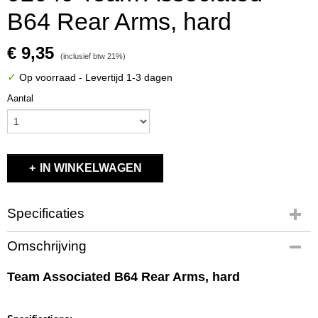
B64 Rear Arms, hard
€ 9,35
(inclusief btw 21%)
✓
Op voorraad
- Levertijd 1-3 dagen
Aantal
IN WINKELWAGEN
Specificaties
Productcode
Omschrijving
92049
EAN code
Team Associated B64 Rear Arms, hard
784695920491
Productcode leverancier
92049