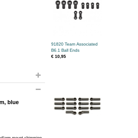
91820 Team Associated
B6.1 Ball Ends
€ 10,95
m, blue
ead/arm mount shimming