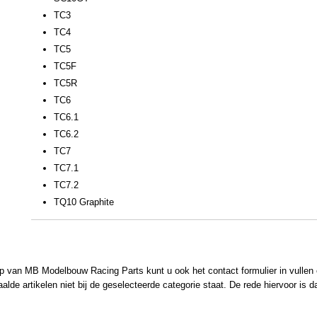
TC3
TC4
TC5
TC5F
TC5R
TC6
TC6.1
TC6.2
TC7
TC7.1
TC7.2
TQ10 Graphite
 van MB Modelbouw Racing Parts kunt u ook het contact formulier in vullen en
de artikelen niet bij de geselecteerde categorie staat. De rede hiervoor is d