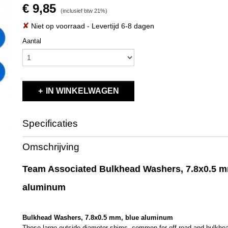
€ 9,85
(inclusief btw 21%)
✘
Niet op voorraad
- Levertijd 6-8 dagen
Aantal
IN WINKELWAGEN
Specificaties
Productcode
31384
Omschrijving
EAN code
784695 313842
Productcode leverancier
31384
Team Associated Bulkhead Washers, 7.8x0.5 m
Bruto gewicht
0,10 Kg
aluminum
Bulkhead Washers, 7.8x0.5 mm, blue aluminum
These large outside diameter shims, common for off-road and bulkh