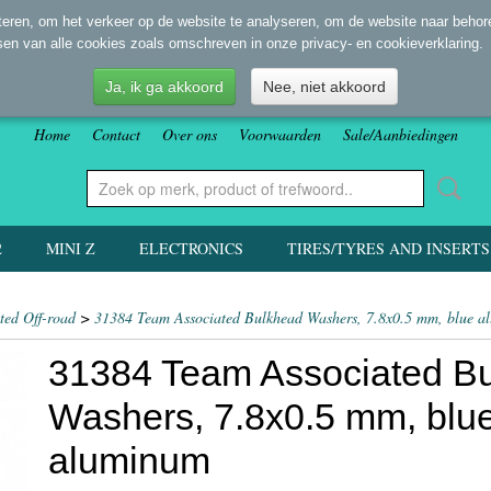
eren, om het verkeer op de website te analyseren, om de website naar behore
sen van alle cookies zoals omschreven in onze privacy- en cookieverklaring.
Ja, ik ga akkoord
Nee, niet akkoord
Home
Contact
Over ons
Voorwaarden
Sale/Aanbiedingen
2
MINI Z
ELECTRONICS
TIRES/TYRES AND INSERTS
ted Off-road
>
31384 Team Associated Bulkhead Washers, 7.8x0.5 mm, blue 
31384 Team Associated B
Washers, 7.8x0.5 mm, blu
aluminum