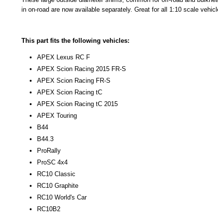
in on-road are now available separately. Great for all 1:10 scale vehicl
This part fits the following vehicles:
APEX Lexus RC F
APEX Scion Racing 2015 FR-S
APEX Scion Racing FR-S
APEX Scion Racing tC
APEX Scion Racing tC 2015
APEX Touring
B44
B44.3
ProRally
ProSC 4x4
RC10 Classic
RC10 Graphite
RC10 World's Car
RC10B2