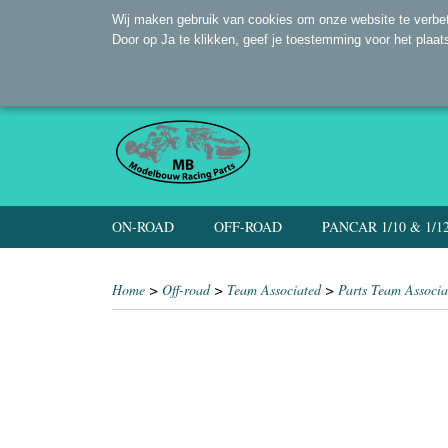
Wij maken gebruik van cookies om onze website te verbet
Door op Ja te klikken, geef je toestemming voor het plaat
ON-ROAD
OFF-ROAD
PANCAR 1/10 & 1/1
Home
>
Off-road
>
Team Associated
>
Parts Team Associa