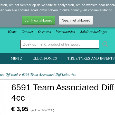
eren, om het verkeer op de website te analyseren, om de website naar behore
sen van alle cookies zoals omschreven in onze privacy- en cookieverklaring.
Ja, ik ga akkoord
Nee, niet akkoord
Home
Contact
Over ons
Voorwaarden
Sale/Aanbiedingen
2
MINI Z
ELECTRONICS
TIRES/TYRES AND INSERTS
ted Off-road
>
6591 Team Associated Diff Lube, 4cc
6591 Team Associated Diff
4cc
€ 3,95
(inclusief btw 21%)