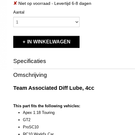
✘
Niet op voorraad
- Levertijd 6-8 dagen
Aantal
IN WINKELWAGEN
Specificaties
Productcode
6591-1
Omschrijving
EAN code
784695065918
Productcode leverancier
6591
Team Associated Diff Lube, 4cc
Bruto gewicht
0,20 Kg
This part fits the following vehicles:
Apex 1:18 Touring
GT2
ProSC10
RC10 World's Car