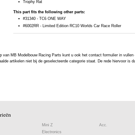
Trophy Rat
This part fits the following other parts:
#31340 - TC6 ONE WAY
#6002RR - Limited Edition RC10 Worlds Car Race Roller
 van MB Modelbouw Racing Parts kunt u ook het contact formulier in vullen en
de artikelen niet bij de geselecteerde categorie staat. De rede hiervoor is d
rieën
Mini Z
Acc.
Electronics