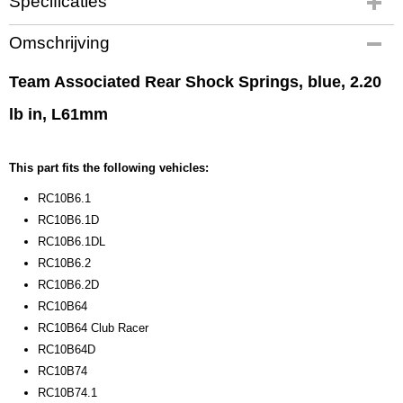
Specificaties
Productcode
Omschrijving
91840
EAN code
Team Associated Rear Shock Springs, blue, 2.20
784695 918405
lb in, L61mm
Productcode leverancier
91840
Bruto gewicht
This part fits the following vehicles:
0,10 Kg
RC10B6.1
RC10B6.1D
RC10B6.1DL
RC10B6.2
RC10B6.2D
RC10B64
RC10B64 Club Racer
RC10B64D
RC10B74
RC10B74.1