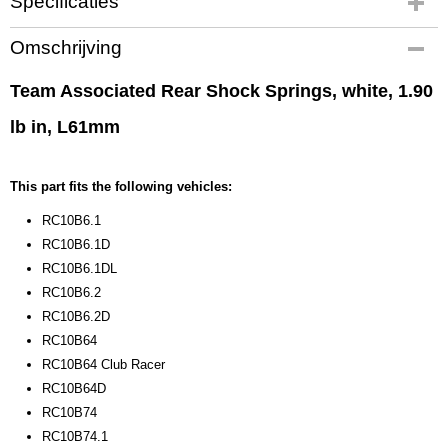
Specificaties
Productcode
Omschrijving
91838
EAN code
Team Associated Rear Shock Springs, white, 1.90
784695 918382
lb in, L61mm
Productcode leverancier
91838
Bruto gewicht
This part fits the following vehicles:
0,10 Kg
RC10B6.1
RC10B6.1D
RC10B6.1DL
RC10B6.2
RC10B6.2D
RC10B64
RC10B64 Club Racer
RC10B64D
RC10B74
RC10B74.1