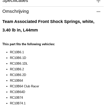
Specificaties
Productcode
Omschrijving
91831
EAN code
Team Associated Front Shock Springs, white,
784695 918313
3.40 lb in, L44mm
Productcode leverancier
91831
Bruto gewicht
This part fits the following vehicles:
0,10 Kg
RC10B6.1
RC10B6.1D
RC10B6.1DL
RC10B6.2
RC10B6.2D
RC10B64
RC10B64 Club Racer
RC10B64D
RC10B74
RC10B74.1