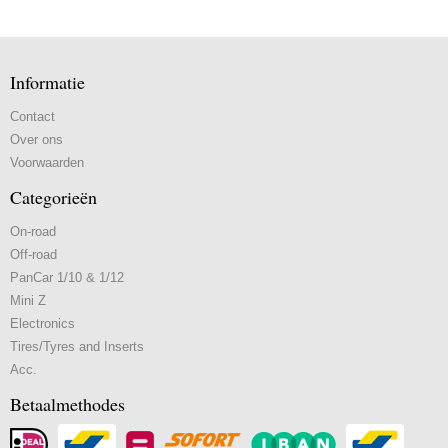
Informatie
Contact
Over ons
Voorwaarden
Categorieën
On-road
Off-road
PanCar 1/10 & 1/12
Mini Z
Electronics
Tires/Tyres and Inserts
Acc.
Betaalmethodes