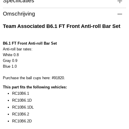
Specificaties
Productcode
Omschrijving
91822
EAN code
Team Associated B6.1 FT Front Anti-roll Bar Set
784695 918221
Productcode leverancier
91822
B6.1 FT Front Anti-roll Bar Set
Anti-roll bar rates:
Bruto gewicht
White 0.8
0,30 Kg
Gray 0.9
Blue 1.0
Purchase the ball cups here: #91820.
This part fits the following vehicles:
RC10B6.1
RC10B6.1D
RC10B6.1DL
RC10B6.2
RC10B6.2D