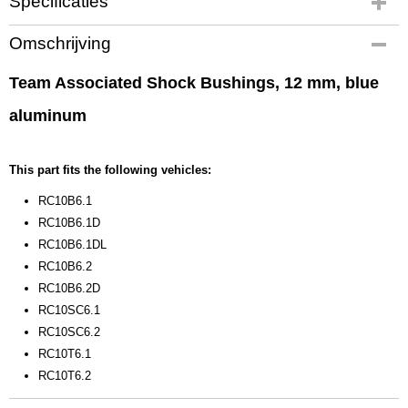
Specificaties
Productcode
Omschrijving
91816
EAN code
Team Associated Shock Bushings, 12 mm, blue
784695 918160
aluminum
Productcode leverancier
91816
Bruto gewicht
This part fits the following vehicles:
0,20 Kg
RC10B6.1
RC10B6.1D
RC10B6.1DL
RC10B6.2
RC10B6.2D
RC10SC6.1
RC10SC6.2
RC10T6.1
RC10T6.2