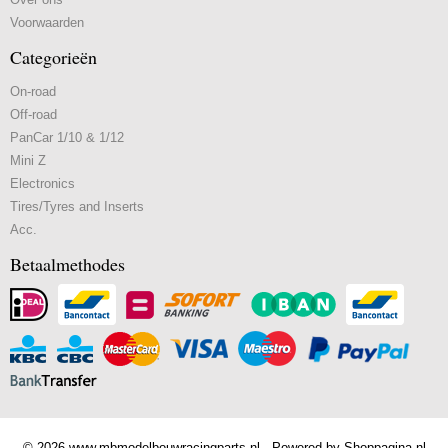
Voorwaarden
Categorieën
On-road
Off-road
PanCar 1/10 & 1/12
Mini Z
Electronics
Tires/Tyres and Inserts
Acc.
Betaalmethodes
© 2026 www.mbmodelbouwracingparts.nl - Powered by Shoppagina.nl