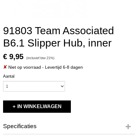
91803 Team Associated
B6.1 Slipper Hub, inner
€ 9,95
(inclusief btw 21%)
✘
Niet op voorraad
- Levertijd 6-8 dagen
Aantal
IN WINKELWAGEN
Specificaties
Productcode