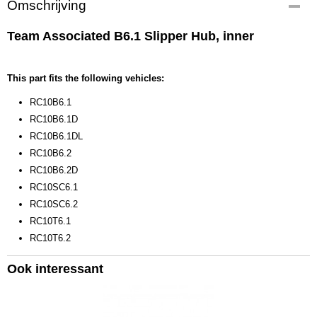
Omschrijving
91803
EAN code
Team Associated B6.1 Slipper Hub, inner
784695 918030
Productcode leverancier
91803
This part fits the following vehicles:
Bruto gewicht
RC10B6.1
0,10 Kg
RC10B6.1D
RC10B6.1DL
RC10B6.2
RC10B6.2D
RC10SC6.1
RC10SC6.2
RC10T6.1
RC10T6.2
Ook interessant