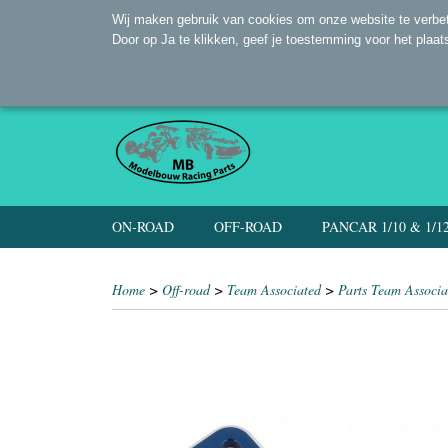
Wij maken gebruik van cookies om onze website te verbet
Door op Ja te klikken, geef je toestemming voor het plaat
ON-ROAD
OFF-ROAD
PANCAR 1/10 & 1/1
Home
>
Off-road
>
Team Associated
>
Parts Team Associa