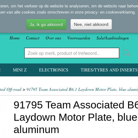
eren, om het verkeer op de website te analyseren, om de website naar behore
sen van alle cookies zoals omschreven in onze privacy- en cookieverklaring.
Ja, ik ga akkoord
Nee, niet akkoord
Home
Contact
Over ons
Voorwaarden
Sale/Aanbiedingen
2
MINI Z
ELECTRONICS
TIRES/TYRES AND INSERTS
ted Off-road
>
91795 Team Associated B6.1 Laydown Motor Plate, blue alum
91795 Team Associated B
Laydown Motor Plate, blue
aluminum