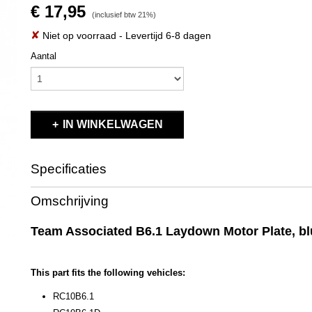
€ 17,95
(inclusief btw 21%)
✘
Niet op voorraad
- Levertijd 6-8 dagen
Aantal
IN WINKELWAGEN
Specificaties
Productcode
91795
Omschrijving
EAN code
784695 917958
Productcode leverancier
91795
Team Associated B6.1 Laydown Motor Plate, b
Bruto gewicht
0,50 Kg
This part fits the following vehicles:
RC10B6.1