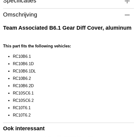
Specificaties
Productcode
Omschrijving
91781
EAN code
Team Associated B6.1 Gear Diff Cover, aluminum
784695 917811
Productcode leverancier
91781
This part fits the following vehicles:
Bruto gewicht
RC10B6.1
0,10 Kg
RC10B6.1D
RC10B6.1DL
RC10B6.2
RC10B6.2D
RC10SC6.1
RC10SC6.2
RC10T6.1
RC10T6.2
Ook interessant