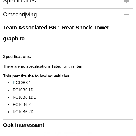
Specificaties
Productcode
Omschrijving
91769
EAN code
Team Associated B6.1 Rear Shock Tower,
784695 917699
graphite
Productcode leverancier
91769
Bruto gewicht
Specifications:
0,20 Kg
There are no specifications listed for this item.
This part fits the following vehicles:
R
C10B6.1
RC10B6.1D
RC10B6.1DL
RC10B6.2
RC10B6.2D
Ook interessant