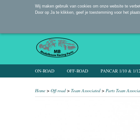
Wij maken gebruik van cookies om onze website te verbet
Door op Ja te klikken, geef je toestemming voor het plaat
ON-ROAD
OFF-ROAD
PANCAR 1/10 & 1/1
Home
>
Off-road
>
Team Associated
>
Parts Team Associa