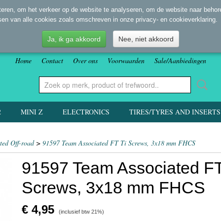
eren, om het verkeer op de website te analyseren, om de website naar behore
sen van alle cookies zoals omschreven in onze privacy- en cookieverklaring.
Ja, ik ga akkoord
Nee, niet akkoord
Home
Contact
Over ons
Voorwaarden
Sale/Aanbiedingen
2
MINI Z
ELECTRONICS
TIRES/TYRES AND INSERTS
ted Off-road
>
91597 Team Associated FT Ti Screws, 3x18 mm FHCS
91597 Team Associated FT
Screws, 3x18 mm FHCS
€ 4,95
(inclusief btw 21%)