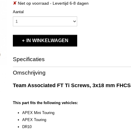
✘
Niet op voorraad
- Levertijd 6-8 dagen
Aantal
IN WINKELWAGEN
Specificaties
Productcode
91597
Omschrijving
EAN code
784695 915978
Productcode leverancier
91597
Team Associated FT Ti Screws, 3x18 mm FHCS
Bruto gewicht
0,10 Kg
This part fits the following vehicles:
APEX Mini Touring
APEX Touring
DR10