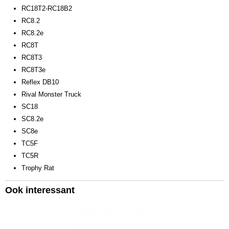
RC18T2-RC18B2
RC8.2
RC8.2e
RC8T
RC8T3
RC8T3e
Reflex DB10
Rival Monster Truck
SC18
SC8.2e
SC8e
TC5F
TC5R
Trophy Rat
Ook interessant