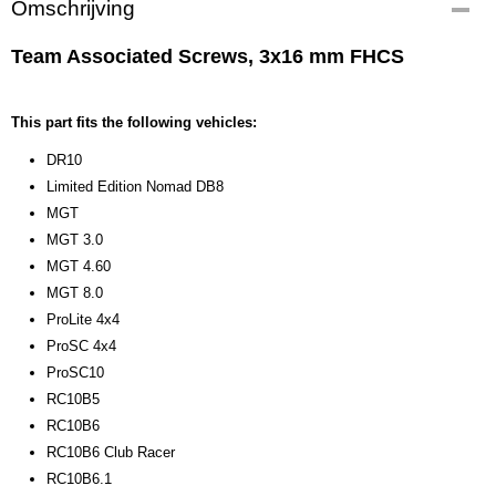
Omschrijving
25204
EAN code
Team Associated Screws, 3x16 mm FHCS
784695252042
Productcode leverancier
25204
This part fits the following vehicles:
Bruto gewicht
DR10
0,10 Kg
Limited Edition Nomad DB8
MGT
MGT 3.0
MGT 4.60
MGT 8.0
ProLite 4x4
ProSC 4x4
ProSC10
RC10B5
RC10B6
RC10B6 Club Racer
RC10B6.1