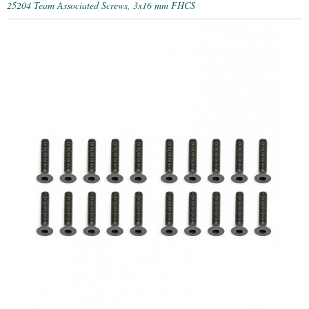
25204 Team Associated Screws, 3x16 mm FHCS