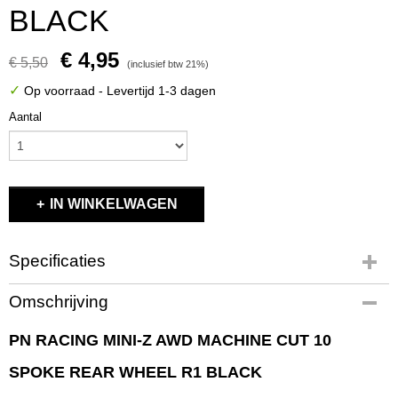
BLACK
€ 4,95
€ 5,50
(inclusief btw 21%)
✓
Op voorraad
- Levertijd 1-3 dagen
Aantal
IN WINKELWAGEN
Specificaties
Productcode
Omschrijving
410BR1
EAN code
PN RACING MINI-Z AWD MACHINE CUT 10
410BR1
SPOKE REAR WHEEL R1 BLACK
Productcode leverancier
410BR1