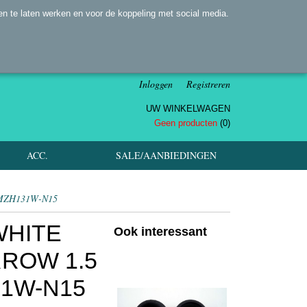
n te laten werken en voor de koppeling met social media.
Inloggen
Registreren
UW WINKELWAGEN
Geen producten
(0)
ACC.
SALE/AANBIEDINGEN
 MZH131W-N15
WHITE
Ook interessant
RROW 1.5
31W-N15