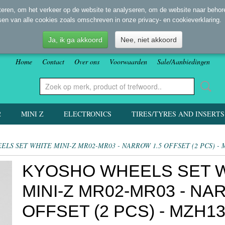
eren, om het verkeer op de website te analyseren, om de website naar behore
sen van alle cookies zoals omschreven in onze privacy- en cookieverklaring.
Ja, ik ga akkoord
Nee, niet akkoord
Home
Contact
Over ons
Voorwaarden
Sale/Aanbiedingen
2
MINI Z
ELECTRONICS
TIRES/TYRES AND INSERTS
LS SET WHITE MINI-Z MR02-MR03 - NARROW 1.5 OFFSET (2 PCS) -
KYOSHO WHEELS SET 
MINI-Z MR02-MR03 - NA
OFFSET (2 PCS) - MZH1