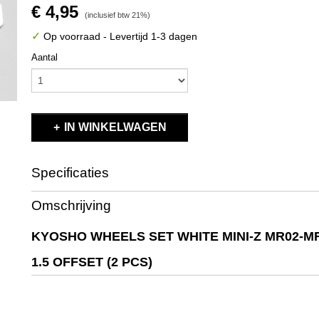
€ 4,95
(inclusief btw 21%)
✓
Op voorraad
- Levertijd 1-3 dagen
Aantal
IN WINKELWAGEN
Specificaties
Productcode
MZH131W-N15
Omschrijving
EAN code
4548565904561
Productcode leverancier
MZH131W-N15
KYOSHO WHEELS SET WHITE MINI-Z MR02-M
Bruto gewicht
0,10 Kg
1.5 OFFSET (2 PCS)