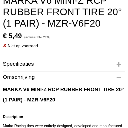
MARKA V6 MINI-Z RCP
RUBBER FRONT TIRE 20°
(1 PAIR) - MZR-V6F20
€ 5,49
(inclusief btw 21%)
✘
Niet op voorraad
Specificaties
Productcode
Omschrijving
MZR-V6F20
EAN code
MARKA V6 MINI-Z RCP RUBBER FRONT TIRE 20°
MZR-V6F20
(1 PAIR) - MZR-V6F20
Productcode leverancier
MZR-V6F20
Bruto gewicht
Description
0,10 Kg
Marka Racing tires were entirely designed, developed and manufactured