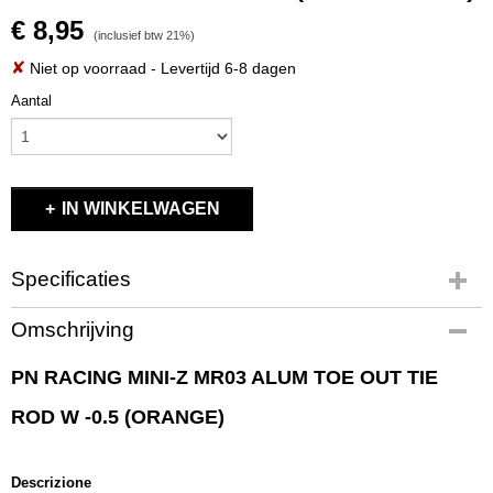
€ 8,95
(inclusief btw 21%)
✘
Niet op voorraad
- Levertijd 6-8 dagen
Aantal
IN WINKELWAGEN
Specificaties
Productcode
Omschrijving
MR3018
EAN code
PN RACING MINI-Z MR03 ALUM TOE OUT TIE
MR3018
ROD W -0.5 (ORANGE)
Productcode leverancier
MR3018
Bruto gewicht
Descrizione
0,10 Kg