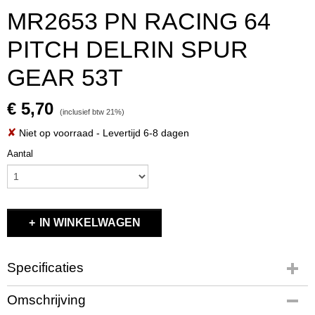
MR2653 PN RACING 64
PITCH DELRIN SPUR
GEAR 53T
€ 5,70
(inclusief btw 21%)
✘
Niet op voorraad
- Levertijd 6-8 dagen
Aantal
IN WINKELWAGEN
Specificaties
Productcode
Omschrijving
MR2653