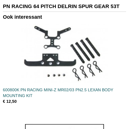
EAN code
PN RACING 64 PITCH DELRIN SPUR GEAR 53T
MR2653
Ook interessant
Productcode leverancier
MR2653
Bruto gewicht
0,10 Kg
600800K PN RACING MINI-Z MR02/03 PN2.5 LEXAN BODY
MOUNTING KIT
€ 12,50