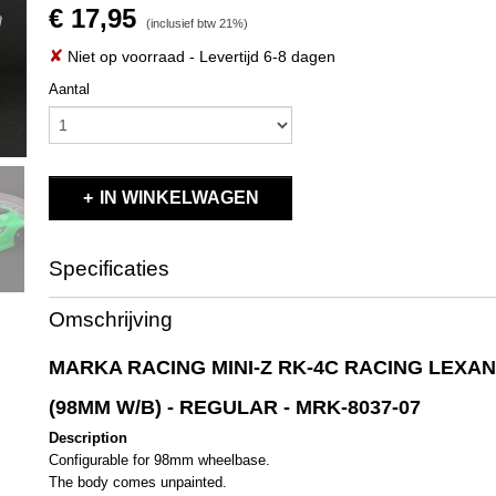
€ 17,95
(inclusief btw 21%)
✘
Niet op voorraad
- Levertijd 6-8 dagen
Aantal
IN WINKELWAGEN
Specificaties
Productcode
MRK-8037-07
Omschrijving
EAN code
MRK-8037-07
Productcode leverancier
MRK-8037-07
MARKA RACING MINI-Z RK-4C RACING LEXAN
Bruto gewicht
0,10 Kg
(98MM W/B) - REGULAR - MRK-8037-07
Description
Configurable for 98mm wheelbase.
The body comes unpainted.