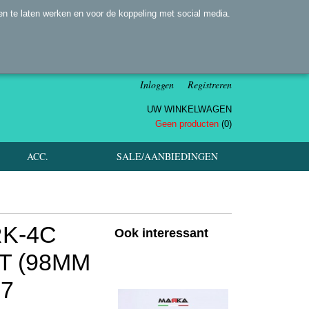
n te laten werken en voor de koppeling met social media.
Inloggen
Registreren
UW WINKELWAGEN
Geen producten
(0)
ACC.
SALE/AANBIEDINGEN
RK-4C
Ook interessant
T (98MM
07