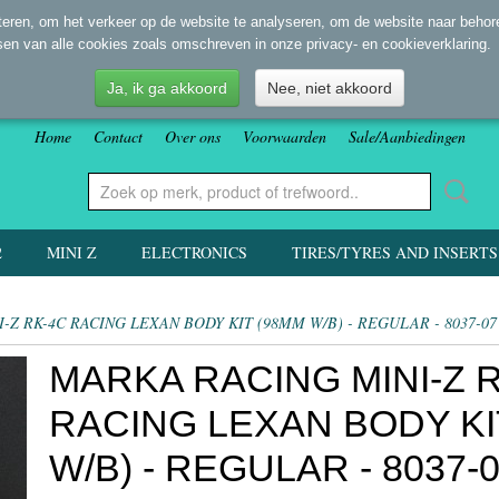
eren, om het verkeer op de website te analyseren, om de website naar behore
sen van alle cookies zoals omschreven in onze privacy- en cookieverklaring.
Ja, ik ga akkoord
Nee, niet akkoord
Home
Contact
Over ons
Voorwaarden
Sale/Aanbiedingen
2
MINI Z
ELECTRONICS
TIRES/TYRES AND INSERTS
-Z RK-4C RACING LEXAN BODY KIT (98MM W/B) - REGULAR - 8037-07
MARKA RACING MINI-Z 
RACING LEXAN BODY KI
W/B) - REGULAR - 8037-