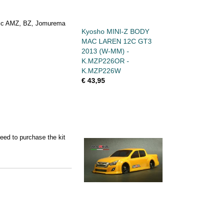
mic AMZ, BZ, Jomurema
Kyosho MINI-Z BODY
MAC LAREN 12C GT3
2013 (W-MM) -
K.MZP226OR -
K.MZP226W
€ 43,95
ed to purchase the kit