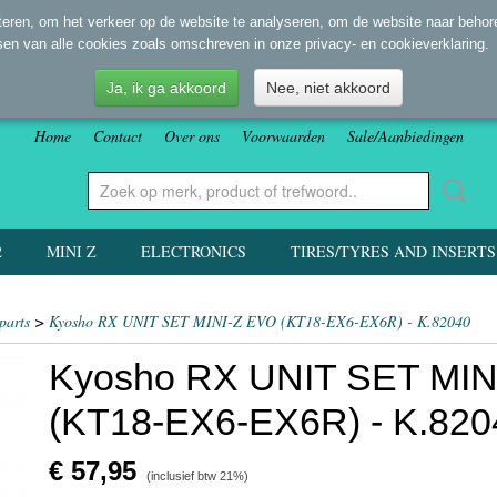
eren, om het verkeer op de website te analyseren, om de website naar behore
sen van alle cookies zoals omschreven in onze privacy- en cookieverklaring.
Ja, ik ga akkoord
Nee, niet akkoord
Home
Contact
Over ons
Voorwaarden
Sale/Aanbiedingen
2
MINI Z
ELECTRONICS
TIRES/TYRES AND INSERTS
parts
>
Kyosho RX UNIT SET MINI-Z EVO (KT18-EX6-EX6R) - K.82040
Kyosho RX UNIT SET MIN
(KT18-EX6-EX6R) - K.820
€ 57,95
(inclusief btw 21%)