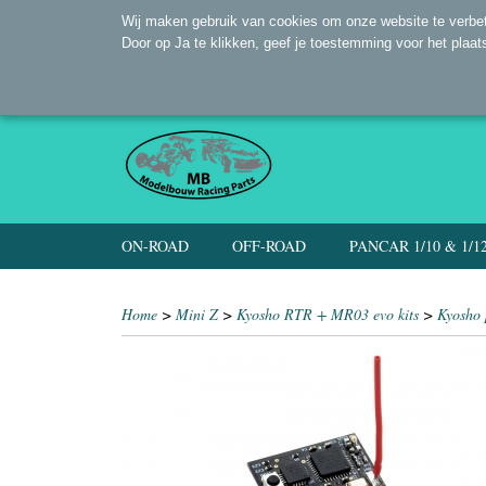
Wij maken gebruik van cookies om onze website te verbet
Door op Ja te klikken, geef je toestemming voor het plaat
ON-ROAD
OFF-ROAD
PANCAR 1/10 & 1/1
Home
>
Mini Z
>
Kyosho RTR + MR03 evo kits
>
Kyosho 