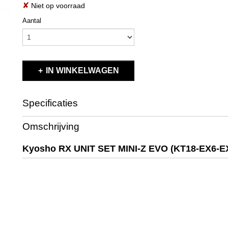
✘
Niet op voorraad
Aantal
IN WINKELWAGEN
Specificaties
Productcode
K.82040
Omschrijving
EAN code
K.82040
Productcode leverancier
K.82040
Kyosho RX UNIT SET MINI-Z EVO (KT18-EX6-EX
Bruto gewicht
0,10 Kg