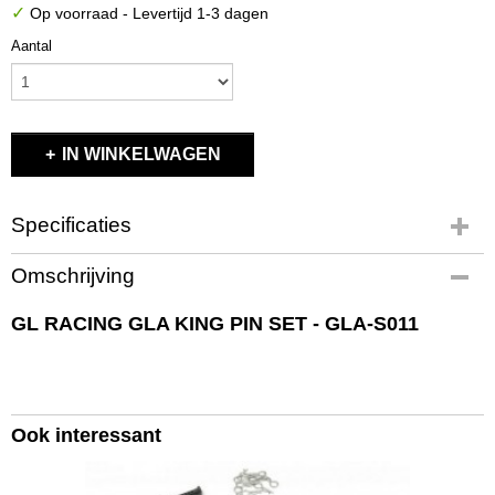
✓
Op voorraad
- Levertijd 1-3 dagen
Aantal
IN WINKELWAGEN
Specificaties
Productcode
Omschrijving
GLA-S011
EAN code
GL RACING GLA KING PIN SET - GLA-S011
GLA-S011
Productcode leverancier
GLA-S011
Bruto gewicht
Ook interessant
0,10 Kg