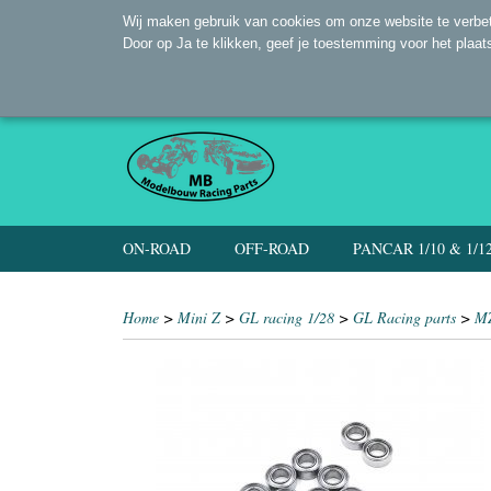
Wij maken gebruik van cookies om onze website te verbet
Door op Ja te klikken, geef je toestemming voor het plaat
ON-ROAD
OFF-ROAD
PANCAR 1/10 & 1/1
Home
>
Mini Z
>
GL racing 1/28
>
GL Racing parts
>
M