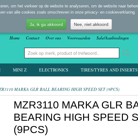
eren, om het verkeer op de website te analyseren, om de website naar behore
sen van alle cookies zoals omschreven in onze privacy- en cookieverklaring.
Ja, ik ga akkoord
Nee, niet akkoord
Home
Contact
Over ons
Voorwaarden
Sale/Aanbiedingen
2
MINI Z
ELECTRONICS
TIRES/TYRES AND INSERTS
ZR3110 MARKA GLR BALL BEARING HIGH SPEED SET (9PCS)
MZR3110 MARKA GLR B
BEARING HIGH SPEED 
(9PCS)