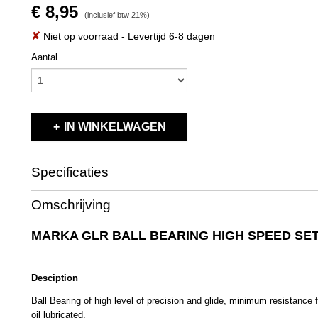
€ 8,95
(inclusief btw 21%)
✘
Niet op voorraad
- Levertijd 6-8 dagen
Aantal
IN WINKELWAGEN
Specificaties
Productcode
MZR3110
Omschrijving
EAN code
MZR3110
Productcode leverancier
MZR3110
MARKA GLR BALL BEARING HIGH SPEED SET
Bruto gewicht
0,20 Kg
Desciption
Ball Bearing of high level of precision and glide, minimum resistanc
oil lubricated.