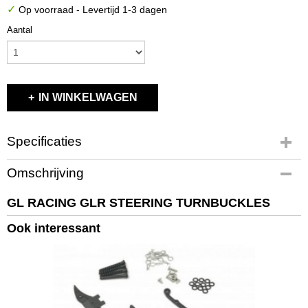
✓
Op voorraad
- Levertijd 1-3 dagen
Aantal
IN WINKELWAGEN
Specificaties
Productcode
Omschrijving
GLR-S017
EAN code
GL RACING GLR STEERING TURNBUCKLES
GLR-S017
Ook interessant
Productcode leverancier
GLR-S017
Bruto gewicht
0,10 Kg