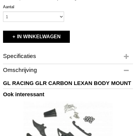
Aantal
IN WINKELWAGEN
Specificaties
Productcode
Omschrijving
GLR-0162
EAN code
GL RACING GLR CARBON LEXAN BODY MOUNT
GLR-0162
Ook interessant
Productcode leverancier
GLR-0162
Bruto gewicht
0,10 Kg