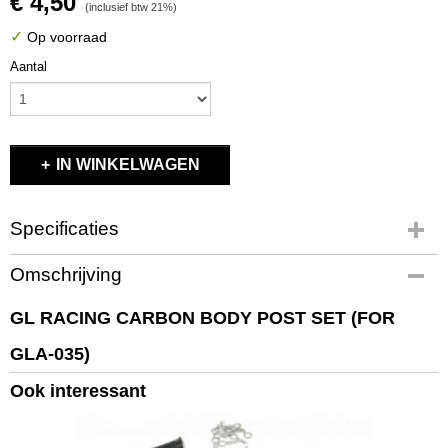
€ 4,50
(inclusief btw 21%)
✓
Op voorraad
Aantal
IN WINKELWAGEN
Specificaties
Productcode
Omschrijving
GLA-035-B
EAN code
GL RACING CARBON BODY POST SET (FOR
GLA-035-B
GLA-035)
Productcode leverancier
GLA-035-B
Ook interessant
Bruto gewicht
0,10 Kg