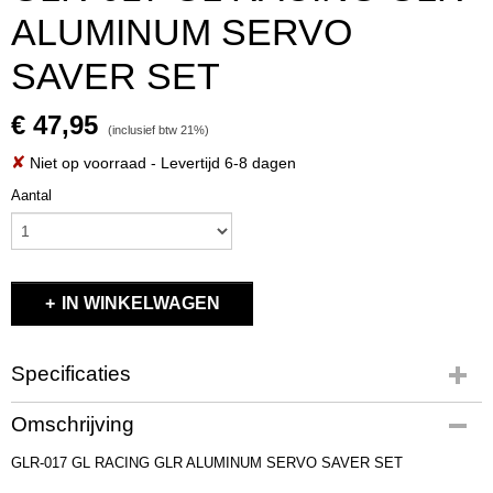
ALUMINUM SERVO
SAVER SET
€ 47,95
(inclusief btw 21%)
✘
Niet op voorraad
- Levertijd 6-8 dagen
Aantal
IN WINKELWAGEN
Specificaties
Productcode
Omschrijving
GLR-017
GLR-017 GL RACING GLR ALUMINUM SERVO SAVER SET
EAN code
GLR-017