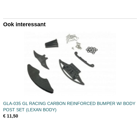
Productcode leverancier
GLR-017
Bruto gewicht
Ook interessant
0,20 Kg
GLA-035 GL RACING CARBON REINFORCED BUMPER W/ BODY
POST SET (LEXAN BODY)
€ 11,50