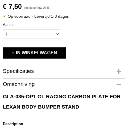
€ 7,50
(inclusief btw 21%)
✓
Op voorraad
- Levertijd 1-3 dagen
Aantal
IN WINKELWAGEN
Specificaties
Productcode
Omschrijving
GLA-035-OP1
EAN code
GLA-035-OP1 GL RACING CARBON PLATE FOR
GLA-035-OP1
LEXAN BODY BUMPER STAND
Productcode leverancier
GLA-035-OP1
Bruto gewicht
Description
0,10 Kg