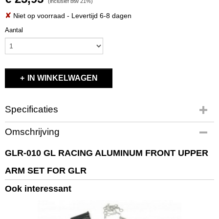
(inclusief btw 21%)
✘
Niet op voorraad
- Levertijd 6-8 dagen
Aantal
IN WINKELWAGEN
Specificaties
Productcode
Omschrijving
GLR-010
EAN code
GLR-010 GL RACING ALUMINUM FRONT UPPER
GLR-010
ARM SET FOR GLR
Productcode leverancier
GLR-010
Ook interessant
Bruto gewicht
0,10 Kg