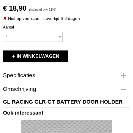
€ 18,90
(inclusief btw 21%)
✘
Niet op voorraad
- Levertijd 6-8 dagen
Aantal
IN WINKELWAGEN
Specificaties
Productcode
Omschrijving
GL-GT-OP-019
EAN code
GL RACING GLR-GT BATTERY DOOR HOLDER
GL-GT-OP-019
Ook interessant
Productcode leverancier
GL-GT-OP-019
Bruto gewicht
0,10 Kg