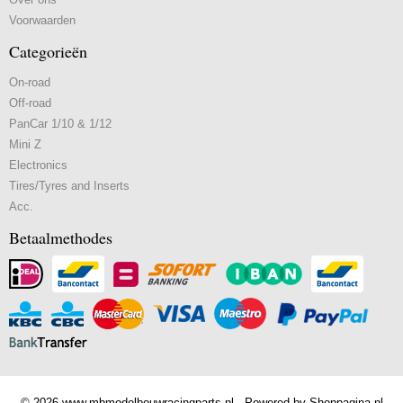
Voorwaarden
Categorieën
On-road
Off-road
PanCar 1/10 & 1/12
Mini Z
Electronics
Tires/Tyres and Inserts
Acc.
Betaalmethodes
© 2026 www.mbmodelbouwracingparts.nl - Powered by Shoppagina.nl