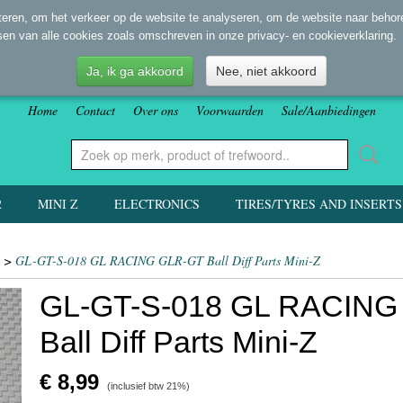
eren, om het verkeer op de website te analyseren, om de website naar behore
sen van alle cookies zoals omschreven in onze privacy- en cookieverklaring.
Ja, ik ga akkoord
Nee, niet akkoord
Home
Contact
Over ons
Voorwaarden
Sale/Aanbiedingen
2
MINI Z
ELECTRONICS
TIRES/TYRES AND INSERTS
>
GL-GT-S-018 GL RACING GLR-GT Ball Diff Parts Mini-Z
GL-GT-S-018 GL RACING
Ball Diff Parts Mini-Z
€ 8,99
(inclusief btw 21%)