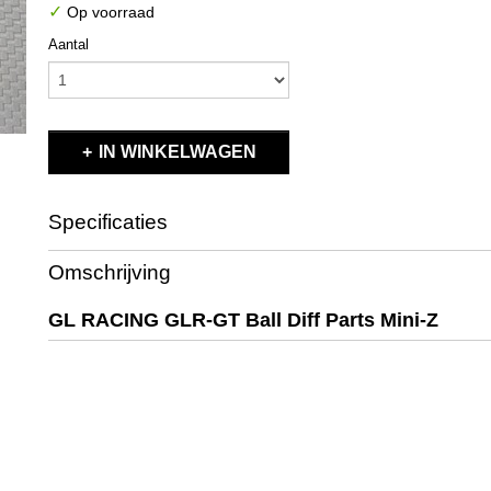
✓
Op voorraad
Aantal
IN WINKELWAGEN
Specificaties
Productcode
GL-GT-S-018
Omschrijving
EAN code
GL-GT-S-018
Productcode leverancier
GL-GT-S-018
GL RACING GLR-GT Ball Diff Parts Mini-Z
Bruto gewicht
0,10 Kg